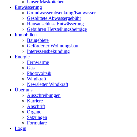
Unser Maskottchen
Entwässerung
Grundwasserabsenkung/Bauwasser
Gesplittete Abwassergebühr
Hausanschluss Entwässerung
Gebühren Herstellungsbeiträge
Immobilien
Baugebiete
Geförderter Wohnungsbau
Interessensbekundung
Energie
Fernwärme
Gas
Photovoltaik
Windkraft
Newsletter Windkraft
Über uns
Ausschreibungen
Karriere
Anschrift
Organe
Satzungen
Formulare
Login