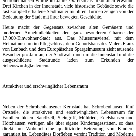
Schrobenhausen wurde im Jahre 790 erstmals urkundlich erwähnt.
Drei Kirchen in der Innenstadt, viele historische Gebäude sowie die
fast komplett erhaltene Stadtmauer mit ihren Türmen zeugen von der
Bedeutung der Stadt mit ihrer bewegten Geschichte.
Heute macht der Gegensatz zwischen alten Gemäuern und
modernen Annehmlichkeiten den ganz besonderen Charme der
17.000-Einwohner-Stadt aus. Das Museumsviertel mit dem
Heimatmuseum im Pflegschloss, dem Geburtshaus des Malers Franz
von Lenbach und dem Europäischen Spargelmuseum zieht tausende
Besucher pro Jahr an, der Stadtwall rund um die Innenstadt und die
ausgeschilderte Stadtrunde laden zum Erkunden der
Sehenswürdigkeiten ein.
Attraktiver und erschwinglicher Lebensraum
Neben der Schrobenhausener Kernstadt hat Schrobenhausen fünf
Ortsteile, die attraktiven und erschwinglichen Lebensraum für
Familien bieten. Sandizell, Steingriff, Mühlried, Edelshausen und
Hörzhausen verfügen alle über eigene Kindertagesstätten, so dass
direkt am Wohnort eine qualifizierte Betreuung von Kindern
garantiert ist. Lebendiges Dorfleben vereint Tradition und Moderne