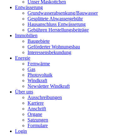
Unser Maskottchen
Entwässerung
Grundwasserabsenkung/Bauwasser
Gesplittete Abwassergebühr
Hausanschluss Entwässerung
Gebühren Herstellungsbeiträge
Immobilien
Baugebiete
Geförderter Wohnungsbau
Interessensbekundung
Energie
Fernwärme
Gas
Photovoltaik
Windkraft
Newsletter Windkraft
Über uns
Ausschreibungen
Karriere
Anschrift
Organe
Satzungen
Formulare
Login