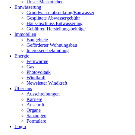
Unser Maskottchen
Entwässerung
Grundwasserabsenkung/Bauwasser
Gesplittete Abwassergebühr
Hausanschluss Entwässerung
Gebühren Herstellungsbeiträge
Immobilien
Baugebiete
Geförderter Wohnungsbau
Interessensbekundung
Energie
Fernwärme
Gas
Photovoltaik
Windkraft
Newsletter Windkraft
Über uns
Ausschreibungen
Karriere
Anschrift
Organe
Satzungen
Formulare
Login